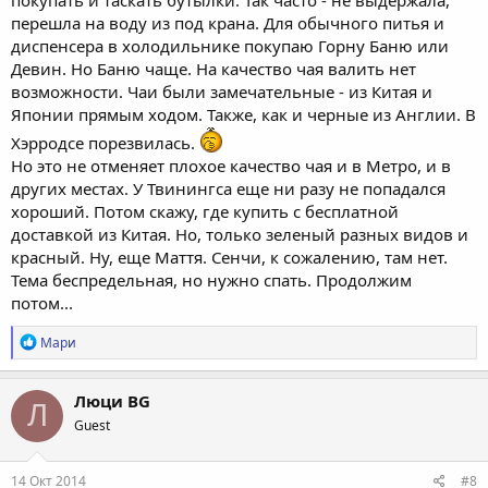
перешла на воду из под крана. Для обычного питья и
диспенсера в холодильнике покупаю Горну Баню или
Девин. Но Баню чаще. На качество чая валить нет
возможности. Чаи были замечательные - из Китая и
Японии прямым ходом. Также, как и черные из Англии. В
Хэрродсе порезвилась.
Но это не отменяет плохое качество чая и в Метро, и в
других местах. У Твинингса еще ни разу не попадался
хороший. Потом скажу, где купить с бесплатной
доставкой из Китая. Но, только зеленый разных видов и
красный. Ну, еще Маття. Сенчи, к сожалению, там нет.
Тема беспредельная, но нужно спать. Продолжим
потом...
Р
Мари
е
а
к
Люци BG
Л
ц
Guest
и
и
:
14 Окт 2014
#8