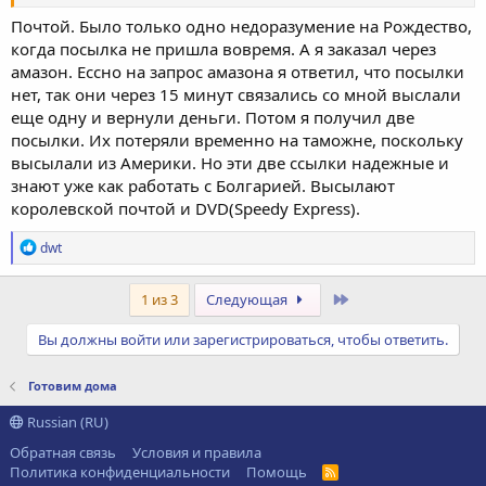
Почтой. Было только одно недоразумение на Рождество,
когда посылка не пришла вовремя. А я заказал через
амазон. Ессно на запрос амазона я ответил, что посылки
нет, так они через 15 минут связались со мной выслали
еще одну и вернули деньги. Потом я получил две
посылки. Их потеряли временно на таможне, поскольку
высылали из Америки. Но эти две ссылки надежные и
знают уже как работать с Болгарией. Высылают
королевской почтой и DVD(Speedy Express).
Р
dwt
е
а
к
Последний
1 из 3
Следующая
ц
и
Вы должны войти или зарегистрироваться, чтобы ответить.
и
:
Готовим дома
Russian (RU)
Обратная связь
Условия и правила
Политика конфиденциальности
Помощь
R