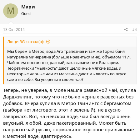
к
Мари
М
ц
Guest
и
и
:
13 Окт 2014
#4
Люци BG сказал(а):
Мы берем в Метро, вода Aro трапезная и там же Горна баня
натурална минерална (больше нравиться мне), объемом 11 л.
Чай пьем постоянно, разный, заказываем не в Болгарии.
Теоретически "мылкость" дают щелочные мягкие воды, и
некоторые черные чаи из магазина дают мылкость во вкусе
сами по себе. Вы уверены в своем чае?
Теперь, не уверена, в Моле нашла развесной чай, купила
Дарджилинг, потому что не было черных развесных без
добавок. Вчера купила в Метро Твинингс с бергамотом
(выбора нет листового, этот и зеленый), не вкусно
заварился. Вот, на невской воде, чай был всегда очень
вкусный, любой, даже пакетированный. Может быть
напрасно чай ругаю, нормальное вкусовое привыкание
к местной воде, адаптируюсь.