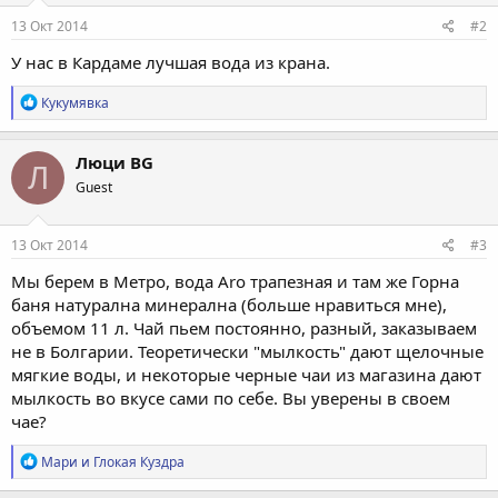
13 Окт 2014
#2
У нас в Кардаме лучшая вода из крана.
Р
Кукумявка
е
а
к
Люци BG
Л
ц
Guest
и
и
:
13 Окт 2014
#3
Мы берем в Метро, вода Aro трапезная и там же Горна
баня натурална минерална (больше нравиться мне),
объемом 11 л. Чай пьем постоянно, разный, заказываем
не в Болгарии. Теоретически "мылкость" дают щелочные
мягкие воды, и некоторые черные чаи из магазина дают
мылкость во вкусе сами по себе. Вы уверены в своем
чае?
Р
Мари
и
Глокая Куздра
е
а