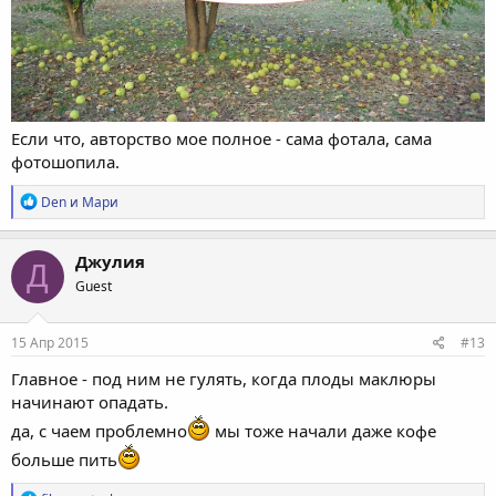
Если что, авторство мое полное - сама фотала, сама
фотошопила.
Р
Den
и
Мари
е
а
к
Джулия
Д
ц
Guest
и
и
:
15 Апр 2015
#13
Главное - под ним не гулять, когда плоды маклюры
начинают опадать.
да, с чаем проблемно
мы тоже начали даже кофе
больше пить