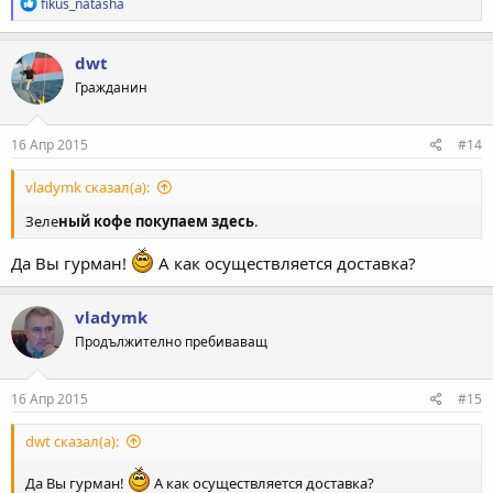
Р
fikus_natasha
е
а
к
dwt
ц
Гражданин
и
и
:
16 Апр 2015
#14
vladymk сказал(а):
Зеле
ный кофе покупаем здесь
.
Да Вы гурман!
А как осуществляется доставка?
vladymk
Продължително пребиваващ
16 Апр 2015
#15
dwt сказал(а):
Да Вы гурман!
А как осуществляется доставка?