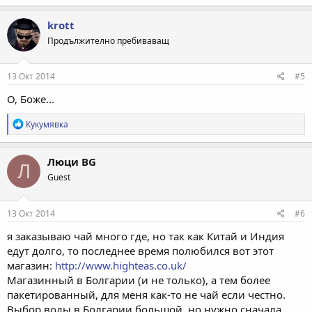
krott
Продължително пребиваващ
13 Окт 2014
#5
О, Боже...
Р
Кукумявка
е
а
к
Люци BG
Л
ц
Guest
и
и
:
13 Окт 2014
#6
я заказываю чай много где, но так как Китай и Индия
едут долго, то последнее время полюбился вот этот
магазин:
http://www.highteas.co.uk/
Магазинный в Болгарии (и не только), а тем более
пакетированный, для меня как-то не чай если честно.
Выбор воды в Болгарии большой, но нужно сначала