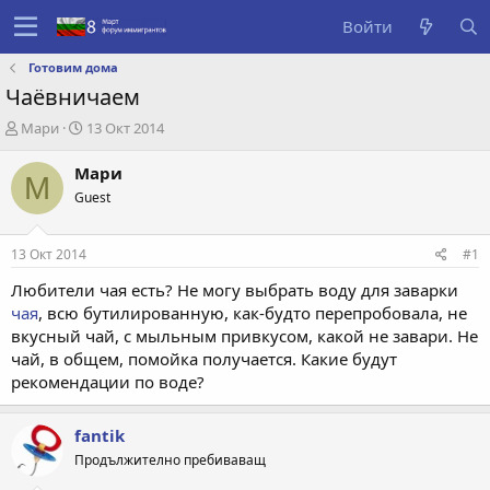
Войти
Готовим дома
Чаёвничаем
А
Д
Мари
13 Окт 2014
в
а
т
т
Мари
М
о
а
Guest
р
с
т
о
е
з
13 Окт 2014
#1
м
д
ы
а
Любители чая есть? Не могу выбрать воду для заварки
н
чая
, всю бутилированную, как-будто перепробовала, не
и
вкусный чай, с мыльным привкусом, какой не завари. Не
я
чай, в общем, помойка получается. Какие будут
рекомендации по воде?
fantik
Продължително пребиваващ