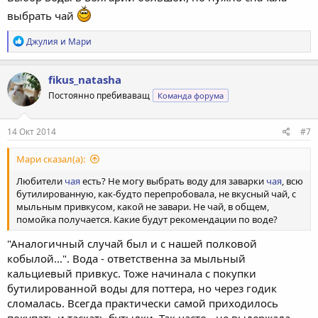
выбрать чай
Р
Джулия
и
Мари
е
а
к
fikus_natasha
ц
Постоянно пребиваващ
Команда форума
и
и
:
14 Окт 2014
#7
Мари сказал(а):
Любители
чая
есть? Не могу выбрать воду для заварки
чая
, всю
бутилированную, как-будто перепробовала, не вкусный чай, с
мыльным привкусом, какой не завари. Не чай, в общем,
помойка получается. Какие будут рекомендации по воде?
"Аналогичный случай был и с нашей полковой
кобылой...". Вода - ответственна за мыльный
кальциевый привкус. Тоже начинала с покупки
бутилированной воды для поттера, но через годик
сломалась. Всегда практически самой приходилось
покупать и таскать бутылки. Так часто - не выдержала,