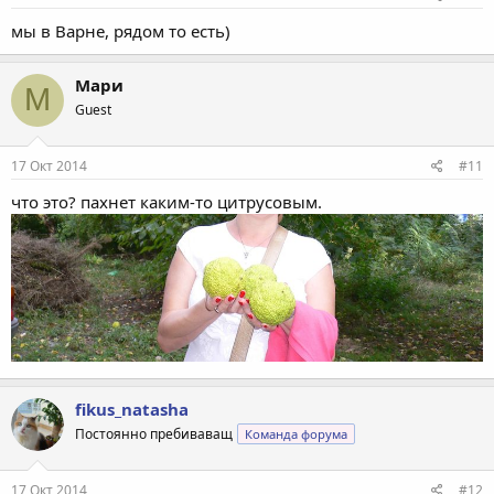
мы в Варне, рядом то есть)
Мари
М
Guest
17 Окт 2014
#11
что это? пахнет каким-то цитрусовым.
fikus_natasha
Постоянно пребиваващ
Команда форума
17 Окт 2014
#12