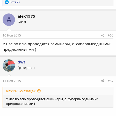
Р
Roza77
е
а
к
alex1975
A
ц
Guest
и
и
:
10 Ноя 2015
#66
У нас во всю проводятся семинары, с "супервыгодными"
предложениями )
dwt
Гражданин
11 Ноя 2015
#67
alex1975 сказал(а):
У нас во всю проводятся семинары, с "супервыгодными"
предложениями )