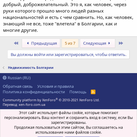
добрый, доброжелательный. Это я, как человек, через
руки которого прошло много людей разных
национальностей и есть с чем сравнить. Но, как человек,
знающий не все, тоже "влетела" в Болгарии, как и
многие другие.
Первый
После
Предыдущая
5 из 7
Следующая
Вы должны войти или зарегистрироваться, чтобы ответить.
Недвижимость Болгарии
Russian (RU)
Обратная связь
Условия и правила
Политика конфиденциальности
Помощь
R
S
®
Community platform by XenForo
© 2010-2021 XenForo Ltd.
S
Перевод:
xen-foro.com.ua
Этот сайт использует файлы cookie, которые помогают
персонализировать Ваш контент и сохранить вход в систему, если Вы
зарегистрированы.
Продолжая пользоваться этим сайтом, Вы соглашаетесь на
использование нами файлов cookie.