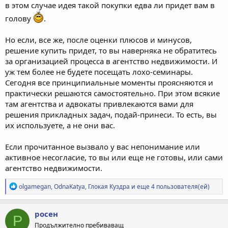
в этом случае идея такой покупки едва ли придет вам в
голову
.
Но если, все же, после оценки плюсов и минусов,
решение купить придет, то вы наверняка не обратитесь
за организацией процесса в агентство недвижимости. И
уж тем более не будете посещать лохо-семинары.
Сегодня все принципиальные моменты проясняются и
практически решаются самостоятельно. При этом всякие
там агентства и адвокаты привлекаются вами для
решения прикладных задач, подай-принеси. То есть, вы
их используете, а не они вас.
Если прочитанное вызвало у вас непонимание или
активное несогласие, то вы или еще не готовы, или сами
агентство недвижимости.
Р
olgamegan
,
OdnaKatya
,
Глокая Куздра
и еще 4 пользователя(ей)
е
а
к
росен
Р
ц
Продължително пребиваващ
и