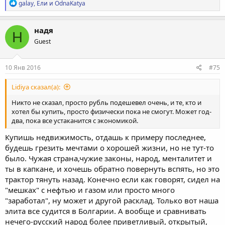
Р
galay
,
Ели
и
OdnaKatya
е
а
к
надя
Н
ц
Guest
и
и
:
10 Янв 2016
#75
Lidiya сказал(а):
Никто не сказал, просто рубль подешевел очень, и те, кто и
хотел бы купить, просто физически пока не смогут. Может год-
два, пока все устаканится с экономикой.
Купишь недвижимость, отдашь к примеру последнее,
будешь грезить мечтами о хорошей жизни, но не тут-то
было. Чужая страна,чужие законы, народ, менталитет и
ты в капкане, и хочешь обратно повернуть вспять, но это
трактор тянуть назад. Конечно если как говорят, сидел на
"мешках" с нефтью и газом или просто много
"заработал", ну может и другой расклад. Только вот наша
элита все судится в Болгарии. А вообще и сравнивать
нечего-русский народ более приветливый, открытый,