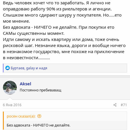
Ведь человек хочет что то заработать. Я лично не
оправдоваю работу 90% из риельтеров и агенции.
Слышком много сдирают шкуру у покупателя. Но.....ето
мое мнение.
Без адвоката - НИЧЕГО не делайте. При покупки ето
САМы существенны момент.
Идти самому и искать квартиру или дома, тоже очень
рисковой шаг. Незнание языка, дороги и вообще ничего
в незнакомое государство, мне похоже на приключение
в неизвестности..........
Р
Буртаев
,
galay
и
надя
е
а
к
Aksel
ц
Постоянно пребиваващ
и
и
:
6 Янв 2016
#71
росен сказал(а):
Без адвоката - НИЧЕГО не делайте.