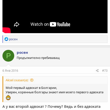
Р
росен
е
а
к
росен
Р
ц
Продължително пребиваващ
и
и
:
6 Янв 2016
#73
Aksel сказал(а):
Мой первый адвокат в Болгарии,
Уверен, коренные болгары знают имя моего первого адвоката
А у вас второй адвокат ? Почему? Ведь и без адвоката