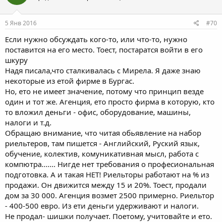
и
:
5 Янв 2016
#70
Если нужно обсуждать кого-то, или что-то, нужно
поставится на его место. Тоест, постаратся войти в его
шкуру
Надя писала,что сталкивалась с Мирела. Я даже знаю
некоторые из етой фирме в Бургас.
Но, ето не имеет значение, потому что принцип везде
один и тот же. Агенция, ето просто фирма в которую, кто
то вложил деньги - офис, оборудование, машины,
налоги и т.д.
Обращаю внимание, что читая обьявление на набор
риельтеров, там пишется - Английский, Руский язык,
обучение, колектив, комуникативная мысл, работа с
компютра....... Нигде нет требования о професиональная
подготовка. А и такая НЕТ! Риельторы работают на % из
продажи. Он движится между 15 и 20%. Тоест, продали
дом за 30 000. Агенция возмет 2500 примерно. Риельтор
- 400-500 евро. Из ети деньги удерживают и налоги.
Не продал- шишки получает. Поетому, учитовайте и ето.