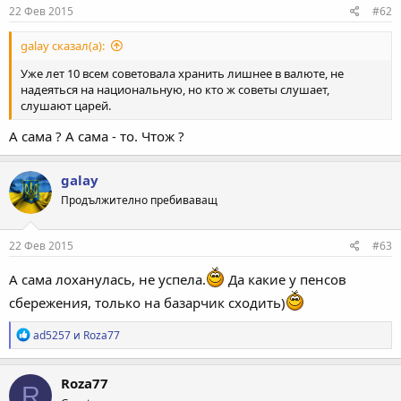
22 Фев 2015
#62
galay сказал(а):
Уже лет 10 всем советовала хранить лишнее в валюте, не
надеяться на национальную, но кто ж советы слушает,
слушают царей.
А сама ? А сама - то. Чтож ?
galay
Продължително пребиваващ
22 Фев 2015
#63
А сама лоханулась, не успела.
Да какие у пенсов
сбережения, только на базарчик сходить)
Р
ad5257
и
Roza77
е
а
к
Roza77
R
ц