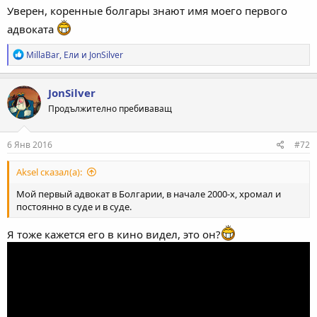
Уверен, коренные болгары знают имя моего первого
адвоката
Р
MillaBar
,
Ели
и
JonSilver
е
а
к
JonSilver
ц
Продължително пребиваващ
и
и
:
6 Янв 2016
#72
Aksel сказал(а):
Мой первый адвокат в Болгарии, в начале 2000-х, хромал и
постоянно в суде и в суде.
Я тоже кажется его в кино видел, это он?