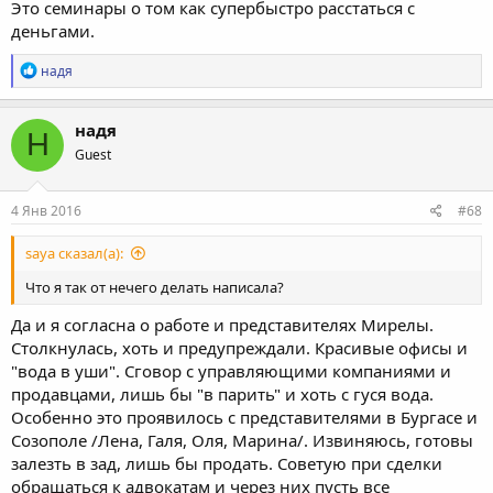
Это семинары о том как супербыстро расстаться с
деньгами.
Р
надя
е
а
к
надя
Н
ц
Guest
и
и
:
4 Янв 2016
#68
saya сказал(а):
Что я так от нечего делать написала?
Да и я согласна о работе и представителях Мирелы.
Столкнулась, хоть и предупреждали. Красивые офисы и
"вода в уши". Сговор с управляющими компаниями и
продавцами, лишь бы "в парить" и хоть с гуся вода.
Особенно это проявилось с представителями в Бургасе и
Созополе /Лена, Галя, Оля, Марина/. Извиняюсь, готовы
залезть в зад, лишь бы продать. Советую при сделки
обращаться к адвокатам и через них пусть все