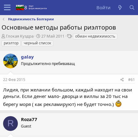
Войти
Недвижимость Болгарии
Основные методы работы риэлторов
А
Д
Т
Глокая Куздра
27 Май 2011
обман недвижимость
в
а
е
риэлтор
черный список
т
т
г
о
а
и
galay
р
с
т
о
Продължително пребиваващ
е
з
м
д
22 Фев 2015
#61
ы
а
н
Лидия, при желании большом, каждый находит на свои
и
деньги. Если денег мало- дворца и виллы за 20 тыс на
я
берегу моря ( как рекламируют) не будет точно.)
Roza77
R
Guest