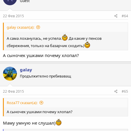
Guest
и
и
:
22 Фев 2015
#64
galay сказал(а):
А сама лоханулась, не успела.
Да какие у пенсов
сбережения, только на базарчик сходить)
А сыночек ушками почему хлопал?
galay
Продължително пребиваващ
22 Фев 2015
#65
Roza77 сказал(а):
А сыночек ушками почему хлопал?
Маму умную не слушал)