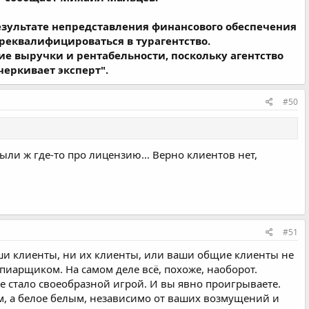
езультате непредставления финансового обеспечения
ереквалифицироваться в турагентство.
е выручки и рентабельности, поскольку агентство
черкивает эксперт".
#50
ли ж где-то про лицензию... Верно клиентов нет,
#51
ши клиенты, ни их клиенты, или ваши общие клиенты не
пиарщиком. На самом деле всё, похоже, наоборот.
е стало своеобразной игрой. И вы явно проигрываете.
ным, а белое белым, независимо от ваших возмущений и