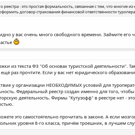
реестра - это простая формальность, связанная с тем, что многие из
оформить договор страхования финансовой ответственности туропер
идно у вас очень много свободного времени. Займите его ч
частье
ржки из текста ФЗ "Об основах туристской деятельности". Та
 ещё раз прочтите. Если у вас нет юридического образовани
утствие у организации НЕОБХОДИМЫХ условий для туропера
ьность. Федеральный реестр создан именно для того, чтоб
орскую деятельность. Фирмы "Кутузофф" в реестре нет - это
остью.
можете это самостоятельно прочитать в законе. А если мозго
кольник уровня 8-го класса, причём троешник, в лучшем слу