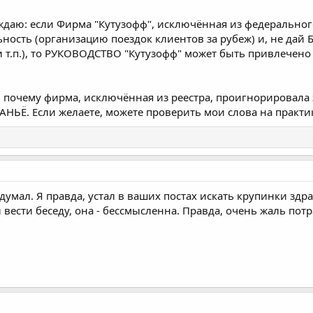
ждаю: если Фирма "Кутузофф", исключённая из федерального
ность (организацию поездок клиентов за рубеж) и, не дай Б
и т.п.), то РУКОВОДСТВО "Кутузофф" может быть привлечено
 почему фирма, исключённая из реестра, проигнорировала э
АНЬЁ. Если желаете, можете проверить мои слова на практик
 думал. Я правда, устал в ваших постах искать крупинки здр
вести беседу, она - бессмысленна. Правда, очень жаль потр