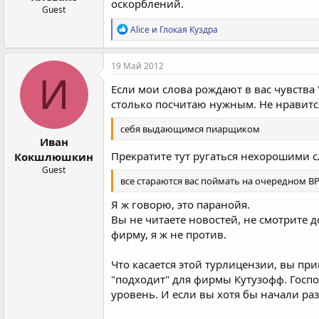
оскорблений.
Guest
Р
Alice
и
Глокая Куздра
е
а
к
19 Май 2012
ц
И
и
Если мои слова рождают в вас чувства 
и
столько посчитаю нужным. Не нравится 
:
себя выдающимся пиарщиком
Иван
Прекратите тут ругаться нехорошими 
Кокшлюшкин
Guest
все стараются вас поймать на очередном В
Я ж говорю, это паранойя.
Вы не читаете новостей, не смотрите д
фирму, я ж не против.
Что касается этой турлицензии, вы пр
"подходит" для фирмы Кутузофф. Госп
уровень. И если вы хотя бы начали раз