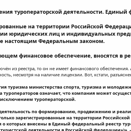
вления туроператорской деятельности. Единый
ированные на территории Российской Федерац
ации юридических лиц и индивидуальных пре
ое настоящим Федеральным законом.
еющем финансовое обеспечение, вносятся в ре
ючён из реестра, то он не имеет финансового обеспечения.
сть, несмотря на наличие лицензии. Вот, кстати, разъяснени
тия туризма министерства спорта, туризма и молодеж
ра туроператоров означает, что компания может осуще
а исключением туроператорской.
деятельность по формированию, продвижению и реализ
 только зарегистрированные на территории Российск
 о которых внесены в Единый федеральный реестр туроп
х туристской деятельности в Российской Федерации»)»,