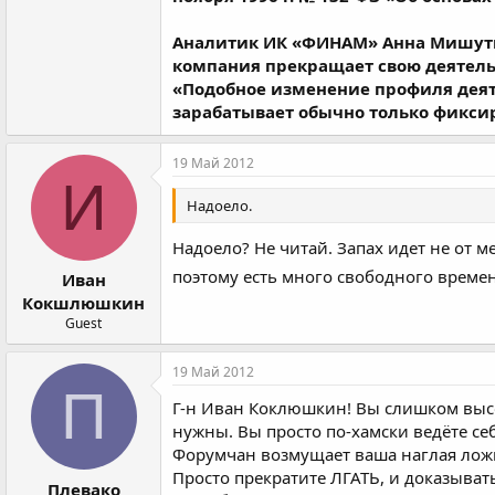
Аналитик ИК «ФИНАМ» Анна Мишутин
компания прекращает свою деятельн
«Подобное изменение профиля деяте
зарабатывает обычно только фиксир
19 Май 2012
И
Надоело.
Надоело? Не читай. Запах идет не от м
поэтому есть много свободного врем
Иван
Кокшлюшкин
Guest
19 Май 2012
П
Г-н Иван Коклюшкин! Вы слишком высо
нужны. Вы просто по-хамски ведёте се
Форумчан возмущает ваша наглая ложь 
Просто прекратите ЛГАТЬ, и доказыват
Плевако