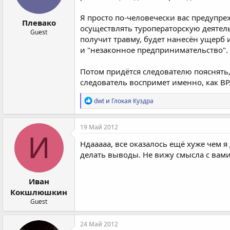
Я просто по-человечески вас предупре
Плевако
осуществлять туроператорскую деятель
Guest
получит травму, будет нанесён ущерб 
и "незаконное предпринимательство".
Потом придётся следователю пояснять,
следователь воспримет именно, как ВР
Р
dwt
и
Глокая Куздра
е
а
к
19 Май 2012
ц
И
и
Ндааааа, все оказалось ещё хуже чем я
и
делать выводы. Не вижу смысла с вами 
:
Иван
Кокшлюшкин
Guest
24 Май 2012