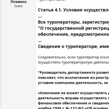
Плевако
Guest
Статья 4.1. Условия осущест
...
Все туроператоры, зарегистр
"О государственной регистр
обеспечение, предусмотренн
...
Сведения о туроператоре, им
Следовательно, если туроператор искл
осущестлять туроператорскую деятельно
"Руководитель департамента разви
поясняет, что исключение из реест
уставом компании деятельность, з
«Компания не может осуществлять 
деятельность вправе осуществлять
финансовое обеспечение и сведения
ноября 1996 г. № 132-ФЗ «Об основа