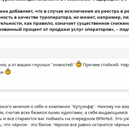
а добавляет, что в случае исключения из реестра в р
ость в качестве туроператора, но может, например, п
льности, как правило, означает существенное снижени
ованный процент от продажи услуг операторов», – под
еня, а от ваших гнусных "новостей"
Причем стойкий. Нары
ени
кого мнения о себе и компании "Кутузофф". Никому ни ва
бя, считая всех безмозглыми идиотами, а себя выдающимся 
и все стараются вас поймать на очередном ВРАНЬЕ. Это уж
ь, что чёрное - это белое. Чёрное всё равно останется чёр