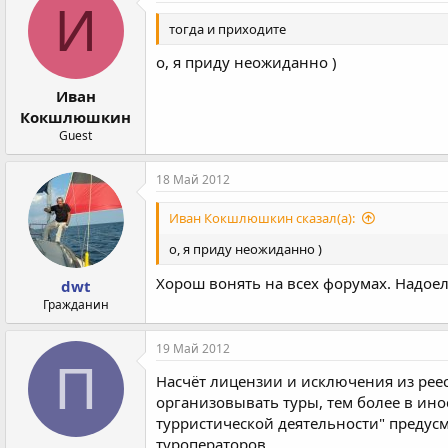
ц
И
и
тогда и приходите
и
:
о, я приду неожиданно )
Иван
Кокшлюшкин
Guest
18 Май 2012
Иван Кокшлюшкин сказал(а):
о, я приду неожиданно )
Хорош вонять на всех форумах. Надоел
dwt
Гражданин
19 Май 2012
П
Насчёт лицензии и исключения из рее
организовывать туры, тем более в инос
турристической деятельности" предус
туроператоров.