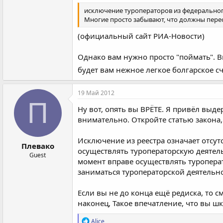
исключение туроператоров из федерального 
Многие просто забывают, что должны пере
(официальный сайт РИА-Новости)
Однако вам нужно просто "поймать". В
будет вам нежное легкое болгарское с
19 Май 2012
П
Ну вот, опять вы ВРЁТЕ. Я привёл выде
внимательно. Откройте статью закона,
Исключение из реестра означает отс
Плевако
осуществлять туроператорскую деятел
Guest
момент вправе осуществлять туроперат
заниматься туроператорской деятельн
Если вы не до конца ещё редиска, то с
наконец, Такое впечатление, что вы ш
Р
Alice