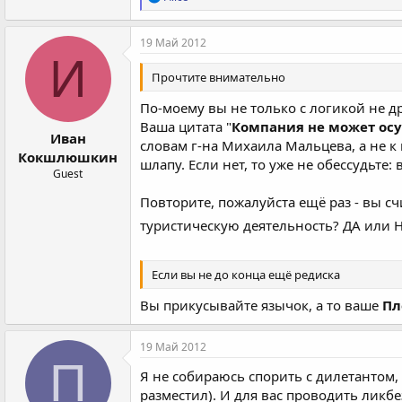
е
а
к
19 Май 2012
ц
И
и
Прочтите внимательно
и
:
По-моему вы не только с логикой не др
Ваша цитата "
Компания не может осу
Иван
словам г-на Михаила Мальцева, а не к 
Кокшлюшкин
шлапу. Если нет, то уже не обессудьте:
Guest
Повторите, пожалуйста ещё раз - вы с
туристическую деятельность? ДА или 
Если вы не до конца ещё редиска
Вы прикусывайте язычок, а то ваше
Пл
19 Май 2012
П
Я не собираюсь спорить с дилетантом,
разместил). И для вас проводить ликбе