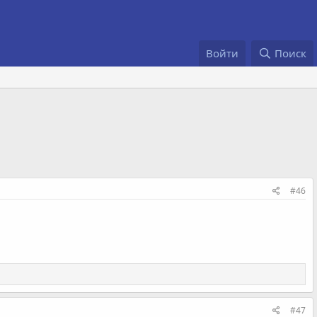
Войти
Поиск
#46
#47