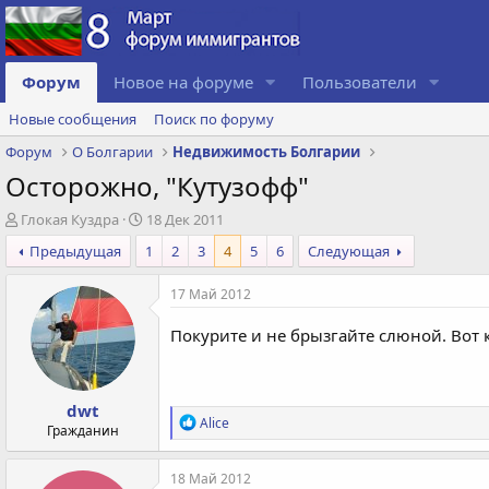
Форум
Новое на форуме
Пользователи
Новые сообщения
Поиск по форуму
Форум
О Болгарии
Недвижимость Болгарии
Осторожно, "Кутузофф"
А
Д
Глокая Куздра
18 Дек 2011
в
а
Предыдущая
1
2
3
4
5
6
Следующая
т
т
о
а
17 Май 2012
р
с
т
о
Покурите и не брызгайте слюной. Вот к
е
з
м
д
ы
а
н
dwt
и
Р
Alice
Гражданин
я
е
а
к
18 Май 2012