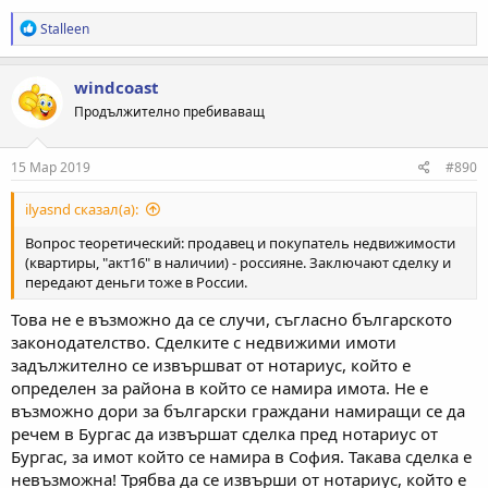
Р
Stalleen
е
а
к
windcoast
ц
Продължително пребиваващ
и
и
:
15 Мар 2019
#890
ilyasnd сказал(а):
Вопрос теоретический: продавец и покупатель недвижимости
(квартиры, "акт16" в наличии) - россияне. Заключают сделку и
передают деньги тоже в России.
Това не е възможно да се случи, съгласно българското
законодателство. Сделките с недвижими имоти
задължително се извършват от нотариус, който е
определен за района в който се намира имота. Не е
възможно дори за български граждани намиращи се да
речем в Бургас да извършат сделка пред нотариус от
Бургас, за имот който се намира в София. Такава сделка е
невъзможна! Трябва да се извърши от нотариус, който е