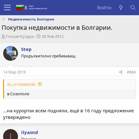
Войти
Недвижимость Болгарии
Покупка недвижимости в Болгарии.
А
Д
Глокая Куздра
28 Янв 2012
в
а
т
т
Step
о
а
Продължително пребиваващ
р
с
т
о
е
з
14 Мар 2019
#886
м
д
ы
а
zu_vi сказал(а):
н
и
в Созополе
я
...на курортах всем подняли, ещё в 16 году предложение
утверждено
ilyasnd
I