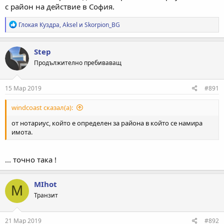
с район на действие в София.
Р
Глокая Куздра
,
Aksel
и
Skorpion_BG
е
а
к
Step
ц
Продължително пребиваващ
и
и
:
15 Мар 2019
#891
windcoast сказал(а):
от нотариус, който е определен за района в който се намира
имота.
... точно така !
MIhot
M
Транзит
21 Мар 2019
#892