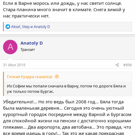
Если в Варне морось или дождь, у нас светит солнце.
Стара планина много значит в климате. Снега зимой у
нас практически нет.
Р
Aksel
,
Step
и
Anatoly D
е
а
к
Anatoly D
A
ц
Транзит
и
и
:
31 Июл 2019
#896
Глокая Куздра сказал(а):
Из Софии мы попали сначала в Варну, потом по дороге Бяла и
уж только потом Бургас.
Убедительно!... Но это ведь был 2008 год... Бяла тогда
была маленькая деревня... Сегодня это очень уютный
курортный городок посредине между Варной и Бургасом
для спокойной жизни на пенсии с достаточно хорошими
пляжами... Два аэропорта, два автобана... Это правда, что
все время идешь в гору!... Так это же какая прекрасная