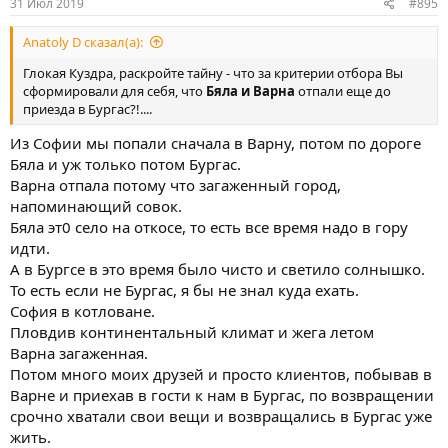
31 Июл 2019
#895
Anatoly D сказал(а):
Глокая Куздра, раскройте тайну - что за критерии отбора Вы
сформировали для себя, что
Бяла и Варна
отпали еще до
приезда в Бургас?!....
Из Софии мы попали сначала в Варну, потом по дороге
Бяла и уж только потом Бургас.
Варна отпала потому что загаженный город,
напоминающий совок.
Бяла эт0 село на откосе, то есть все время надо в гору
идти.
А в Бургсе в это время было чисто и светило солнышко.
То есть если не Бургас, я бы не знал куда ехать.
София в котловане.
Пловдив континентальный климат и жега летом
Варна загаженная.
Потом много моих друзей и просто клиентов, побывав в
Варне и приехав в гости к нам в Бургас, по возвращении
срочно хватали свои вещи и возвращались в Бургас уже
жить.