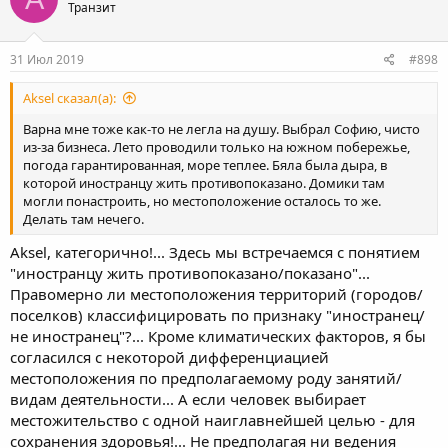
Транзит
31 Июл 2019
#898
Aksel сказал(а):
Варна мне тоже как-то не легла на душу. Выбрал Софию, чисто
из-за бизнеса. Лето проводили только на южном побережье,
погода гарантированная, море теплее. Бяла была дыра, в
которой иностранцу жить противопоказано. Домики там
могли понастроить, но местоположение осталось то же.
Делать там нечего.
Aksel, категорично!... Здесь мы встречаемся с понятием
"иностранцу жить противопоказано/показано"...
Правомерно ли местоположения территорий (городов/
поселков) классифицировать по признаку "иностранец/
не иностранец"?... Кроме климатических факторов, я бы
согласился с некоторой дифференциацией
местоположения по предполагаемому роду занятий/
видам деятельности... А если человек выбирает
местожительство с одной наиглавнейшей целью - для
сохранения здоровья!... Не предполагая ни ведения