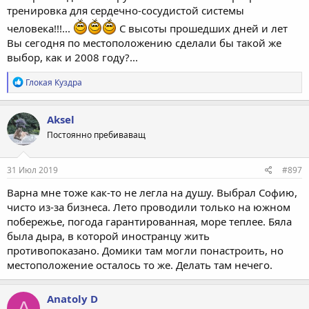
тренировка для сердечно-сосудистой системы
человека!!!...
С высоты прошедших дней и лет
Вы сегодня по местоположению сделали бы такой же
выбор, как и 2008 году?...
Р
Глокая Куздра
е
а
к
Aksel
ц
Постоянно пребиваващ
и
и
:
31 Июл 2019
#897
Варна мне тоже как-то не легла на душу. Выбрал Софию,
чисто из-за бизнеса. Лето проводили только на южном
побережье, погода гарантированная, море теплее. Бяла
была дыра, в которой иностранцу жить
противопоказано. Домики там могли понастроить, но
местоположение осталось то же. Делать там нечего.
Anatoly D
A