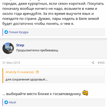
городах, даже курортных, если сезон короткий. Покупать
поначалу вообще ничего не надо, возьмите в наем и
около года арендуйте. За это время выучите язык и
поездите по стране. Думаю, пары недель в Бяле зимой
будет достаточно чтобы понять, о чем я.
Р
Глокая Куздра
е
а
к
Step
ц
Продължително пребиваващ
и
и
:
31 Июл 2019
#900
Anatoly D сказал(а):
для сохранения здоровья!...
... выбирайте место ближе к госзаповеднику
Р
Aksel
е