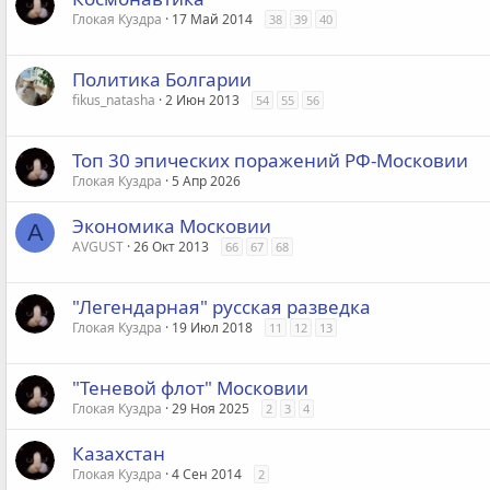
Глокая Куздра
17 Май 2014
38
39
40
Политика Болгарии
fikus_natasha
2 Июн 2013
54
55
56
Топ 30 эпических поражений РФ-Московии
Глокая Куздра
5 Апр 2026
Экономика Московии
A
AVGUST
26 Окт 2013
66
67
68
"Легендарная" русская разведка
Глокая Куздра
19 Июл 2018
11
12
13
"Теневой флот" Московии
Глокая Куздра
29 Ноя 2025
2
3
4
Казахстан
Глокая Куздра
4 Сен 2014
2