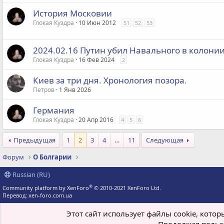
История Московии
Глокая Куздра
10 Июн 2012
51
52
53
2024.02.16 Путин убил Навального в колони
Глокая Куздра
16 Фев 2024
2
Киев за три дня. Хронология позора.
Петров
1 Янв 2026
Германия
Глокая Куздра
20 Апр 2016
4
5
6
Предыдущая
1
2
3
4
…
11
Следующая
Форум
О Болгарии
Russian (RU)
®
Community platform by XenForo
© 2010-2021 XenForo Ltd.
Перевод:
xen-foro.com.ua
Этот сайт использует файлы cookie, кото