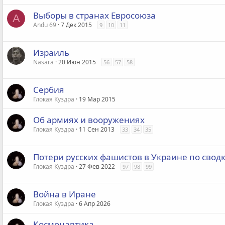
Выборы в странах Евросоюза
A
Andu 69
7 Дек 2015
9
10
11
Израиль
Nasara
20 Июн 2015
56
57
58
Сербия
Глокая Куздра
19 Мар 2015
Об армиях и вооружениях
Глокая Куздра
11 Сен 2013
33
34
35
Потери русских фашистов в Украине по сводка
Глокая Куздра
27 Фев 2022
97
98
99
Война в Иране
Глокая Куздра
6 Апр 2026
Космонавтика