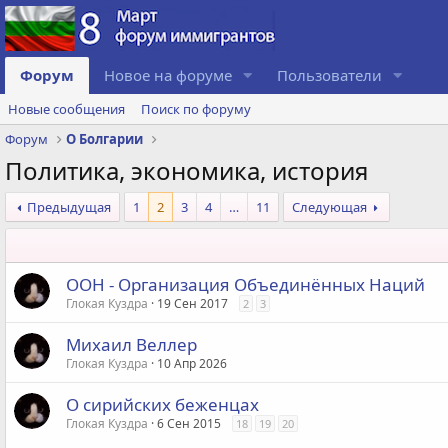
Форум
Новое на форуме
Пользователи
Новые сообщения
Поиск по форуму
Форум
О Болгарии
Политика, экономика, история
Предыдущая
1
2
3
4
…
11
Следующая
ООН - Организация Объединённых Наций
Глокая Куздра
19 Сен 2017
2
3
Михаил Веллер
Глокая Куздра
10 Апр 2026
О сирийских беженцах
Глокая Куздра
6 Сен 2015
18
19
20